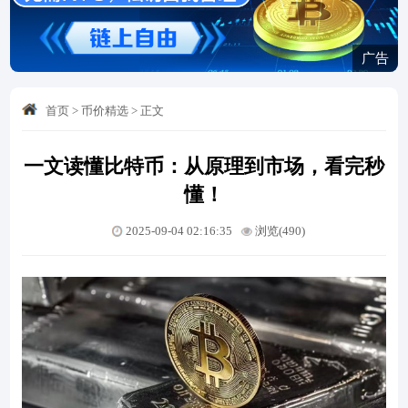
广告
首页
>
币价精选
>
正文
一文读懂比特币：从原理到市场，看完秒
懂！
2025-09-04 02:16:35
浏览(490)